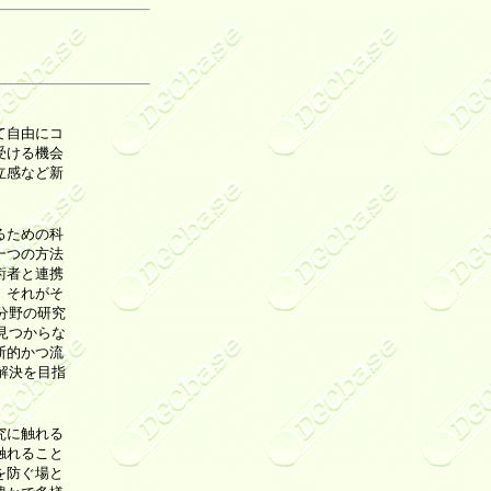
て自由にコ
受ける機会
立感など新
るための科
一つの方法
術者と連携
、それがそ
分野の研究
見つからな
断的かつ流
解決を目指
究に触れる
触れること
を防ぐ場と