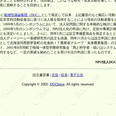
きることも期待されます。当団体は、このような研究・普及活動を通じて、
造に貢献することを目的とします。
月に
複雑性議論集団（DGC）
として発足して以来、上記趣旨のもと幅広い活動
定非営利活動促進法に基づく法人格を取得することにより現在の活動基盤を
、1999年5月のシンポジウムにおいて、法人化問題に関する本格的な検討に
、2000年3月のシンポジウムでは、NPO法人化の申請に向け、定款や事業計
とを決定いたしました。さらに、同年5月には設立準備委員会を発足すると
法人ディージーシー基礎研究所の設立を決議、同年11月からは設立申請に先
として北海道河西郡芽室町の先進的ＩＴ農業者グループ「未来農業集団」の
ト、2001年8月同町で地域一体型学際研究集会「馬と科学者・或いはシステ
功するなど、一定の実績を納めたことを受け今次の申請に至ったものです。
NPO法人DG
設立趣旨書 |
定款
|
役員
|
電子公告
Copyright © 2002-
DGCbase
. All rights reserved.