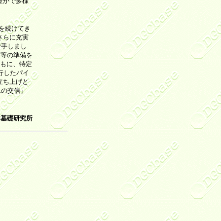
豊かで多様
を続けてき
さらに充実
着手しまし
画等の準備を
ともに、特定
行したパイ
立ち上げと
ムの交信」
C基礎研究所