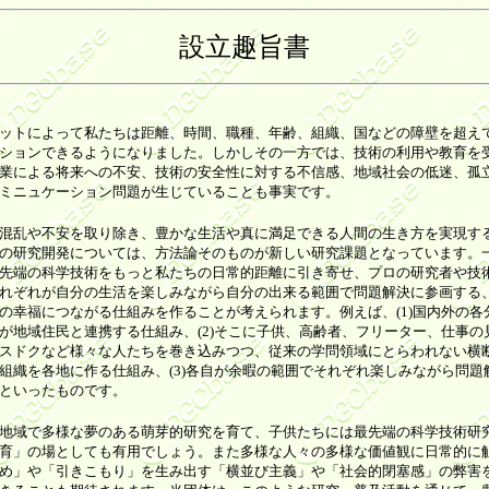
設立趣旨書
ットによって私たちは距離、時間、職種、年齢、組織、国などの障壁を超え
ションできるようになりました。しかしその一方では、技術の利用や教育を
業による将来への不安、技術の安全性に対する不信感、地域社会の低迷、孤
ミニュケーション問題が生じていることも事実です。
混乱や不安を取り除き、豊かな生活や真に満足できる人間の生き方を実現す
の研究開発については、方法論そのものが新しい研究課題となっています。
先端の科学技術をもっと私たちの日常的距離に引き寄せ、プロの研究者や技
れぞれが自分の生活を楽しみながら自分の出来る範囲で問題解決に参画する
の幸福につながる仕組みを作ることが考えられます。例えば、(1)国内外の各
が地域住民と連携する仕組み、(2)そこに子供、高齢者、フリーター、仕事の
スドクなど様々な人たちを巻き込みつつ、従来の学問領域にとらわれない横
組織を各地に作る仕組み、(3)各自が余暇の範囲でそれぞれ楽しみながら問題
といったものです。
地域で多様な夢のある萌芽的研究を育て、子供たちには最先端の科学技術研
育」の場としても有用でしょう。また多様な人々の多様な価値観に日常的に
め」や「引きこもり」を生み出す「横並び主義」や「社会的閉塞感」の弊害